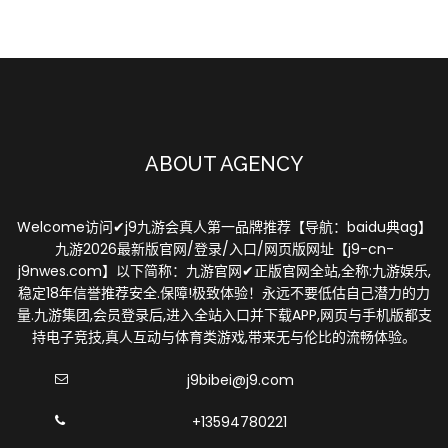
ABOUT AGENCY
Welcome访问✔j9九游会真人第一品牌推荐【导航：baidu典ag】
九游2026最新版官网/登录/入口/网页版网址【j9-cn-
j9nwes.com】以下简称：九游官网✔正版官网全站,全称:九游娱乐,
稳定18年信誉推荐安全.保障!极致体验！永远不要低估自己潜力的力
量.九游集团,会员登录后,进入全站入口并下载APP,网页与手机版都支
持电子竞技,真人互动与体育类游戏,带来无与伦比的流畅体验。
j9bibei@j9.com
+13594780221